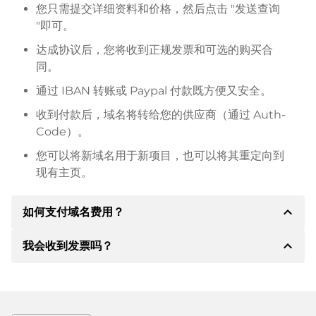
您只需提交详细资料和价格，然后点击 "发送查询
"即可。
达成协议后，您将收到正规发票和可选的购买合
同。
通过 IBAN 转账或 Paypal 付款既方便又安全。
收到付款后，域名将转给您的供应商（通过 Auth-
Code）。
您可以将新域名用于新项目，也可以将其重定向到
现有主页。
expand_less
如何支付域名费用？
expand_less
我会收到发票吗？
达成协议后，房东将通知您付款细节。房主随后会向您
提供 SEPA 银行的详细信息，如果需要，还可以提供
Paypal 或其他付款方式。
是的，卖方会向您寄送正规发票。如果购买价格较高，
您还会根据要求收到一份额外的购买合同。
转账时请务必注明域名和发票号码。