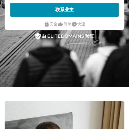
联系业主
lock
thumb_up_alt
watch_later
安全
简单
快速
verified_user
由 ELITEDOMAINS 验证